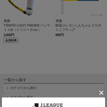
大分
大分
TRINITA LIGHT PARADE ペンラ
映画クレヨンしんちゃんコラボ
イト白（トリニータver.）
ミニフラッグ
3,000円
990円
会員特典
一覧から探す
カテゴリから探す
クラブから探す
Ｊ1
Ｊ2
Ｊ3