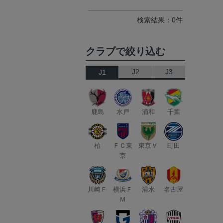
検索結果：0件
クラブで絞り込む
J2
J3
J1
鹿島
水戸
浦和
千葉
柏
ＦＣ東
東京Ｖ
町田
京
川崎Ｆ
横浜Ｆ
清水
名古屋
Ｍ