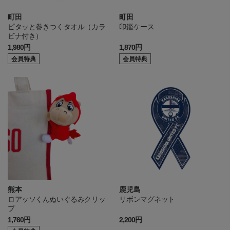
町田
町田
ピタッと巻きつくタオル（カラ
印鑑ケース
ビナ付き）
1,980円
1,870円
会員特典
会員特典
熊本
鹿児島
ロアッソくんぬいぐるみクリッ
リボンマグネット
プ
1,760円
2,200円