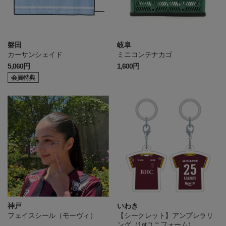
磐田
岐阜
カーサンシェイド
ミニコンテナカゴ
5,060円
1,600円
会員特典
神戸
いわき
フェイスシール（モーヴィ）
【シークレット】アンブレラリ
ング（1stユニフォーム）