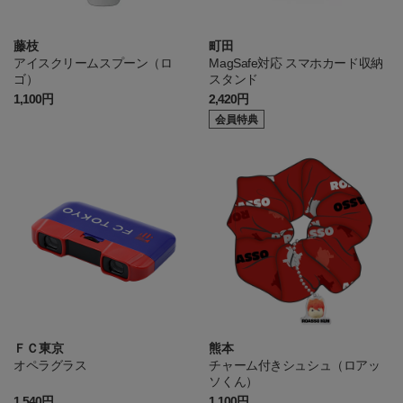
藤枝
町田
アイスクリームスプーン（ロ
MagSafe対応 スマホカード収納
ゴ）
スタンド
1,100円
2,420円
会員特典
ＦＣ東京
熊本
オペラグラス
チャーム付きシュシュ（ロアッ
ソくん）
1,540円
1,100円