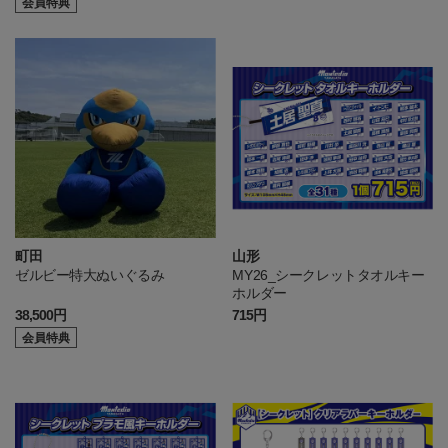
会員特典
町田
山形
ゼルビー特大ぬいぐるみ
MY26_シークレットタオルキー
ホルダー
38,500円
715円
会員特典