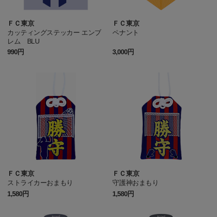
ＦＣ東京
ＦＣ東京
カッティングステッカー エンブ
ペナント
レム BLU
990円
3,000円
ＦＣ東京
ＦＣ東京
ストライカーおまもり
守護神おまもり
1,580円
1,580円