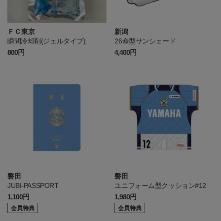
ＦＣ東京
新潟
瞬間冷却剤(ジェルタイプ)
26傘型サンシェード
800円
4,400円
磐田
磐田
JUBI-PASSPORT
ユニフォーム型クッション#12
1,100円
1,980円
会員特典
会員特典