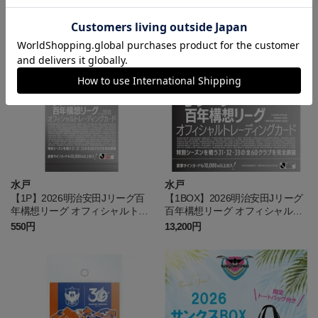
4,400円
1,980円
水戸
水戸
【1P】2026明治安田Jリーグ百
【1BOX】2026明治安田Jリーグ
年構想リーグ オフィシャルトレ
百年構想リーグ オフィシャルト
ーディングカード
レーディングカード
550円
13,200円