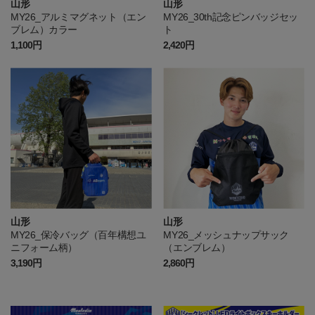
山形
山形
MY26_アルミマグネット（エン
MY26_30th記念ピンバッジセッ
ブレム）カラー
ト
1,100円
2,420円
山形
山形
MY26_保冷バッグ（百年構想ユ
MY26_メッシュナップサック
ニフォーム柄）
（エンブレム）
3,190円
2,860円