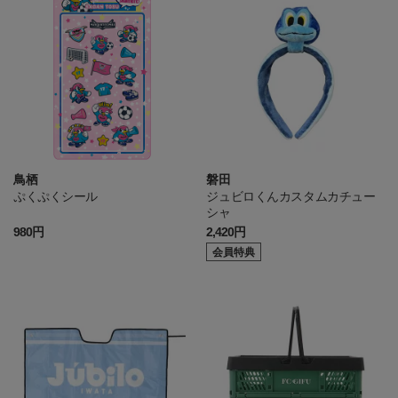
鳥栖
磐田
ぷくぷくシール
ジュビロくんカスタムカチュー
シャ
980円
2,420円
会員特典