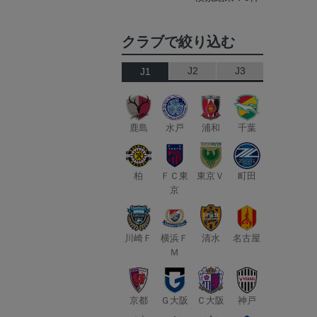
クラブで絞り込む
J2
J3
J1
鹿島
水戸
浦和
千葉
柏
ＦＣ東
東京Ｖ
町田
京
川崎Ｆ
横浜Ｆ
清水
名古屋
Ｍ
京都
Ｇ大阪
Ｃ大阪
神戸