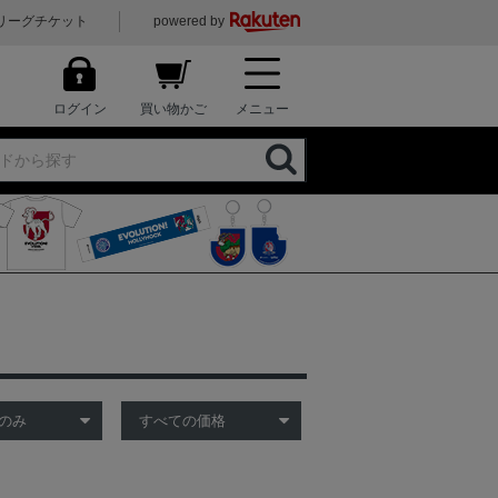
リーグチケット
powered by
ログイン
買い物かご
メニュー