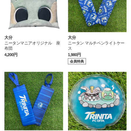
大分
大分
ニータンマニアオリジナル 座
ニータン マルチペンライトケー
布団
ス
4,200円
1,980円
会員特典