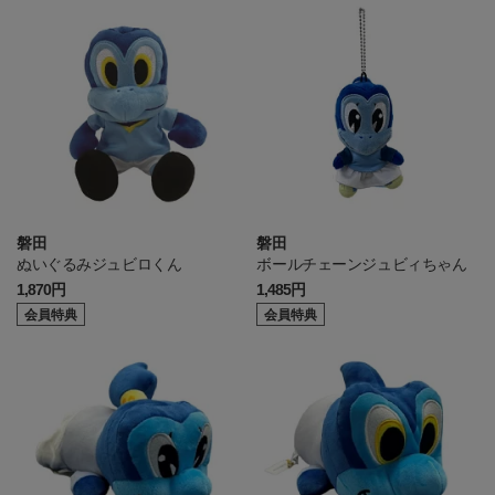
磐田
磐田
ぬいぐるみジュビロくん
ボールチェーンジュビィちゃん
1,870円
1,485円
会員特典
会員特典