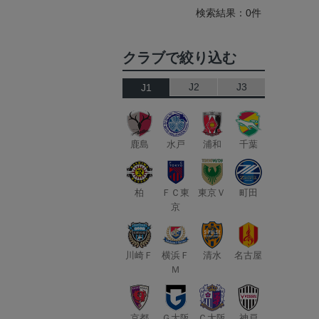
検索結果：0件
クラブで絞り込む
J2
J3
J1
鹿島
水戸
浦和
千葉
柏
ＦＣ東
東京Ｖ
町田
京
川崎Ｆ
横浜Ｆ
清水
名古屋
Ｍ
京都
Ｇ大阪
Ｃ大阪
神戸