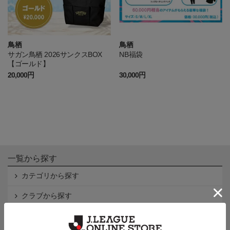
鳥栖
鳥栖
サガン鳥栖 2026サンクスBOX
NB福袋
【ゴールド】
20,000円
30,000円
一覧から探す
カテゴリから探す
クラブから探す
Ｊ1
Ｊ2
Ｊ3