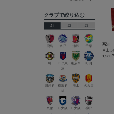
クラブで絞り込む
J2
J3
J1
高知
鹿島
水戸
浦和
千葉
卓上カ
1,980
柏
ＦＣ東
東京Ｖ
町田
京
川崎Ｆ
横浜Ｆ
清水
名古屋
Ｍ
京都
Ｇ大阪
Ｃ大阪
神戸