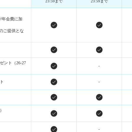
23:59まで
23:59まで
円が年会費に加
のご提供とな
ント（26-27
-
ト
-
）
-