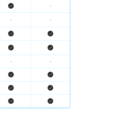
-
-
-
-
-