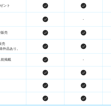
ゼント
-
待販売
販売
除外品あり。
名前掲載
-