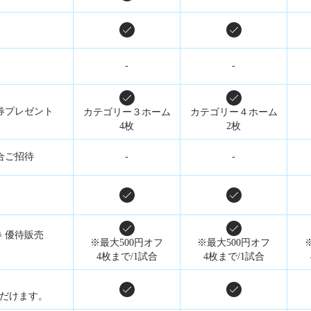
-
-
券プレゼント
カテゴリー３ホーム
カテゴリー４ホーム
4枚
2枚
合ご招待
-
-
 優待販売
※最大500円オフ
※最大500円オフ
4枚まで/1試合
4枚まで/1試合
ただけます。