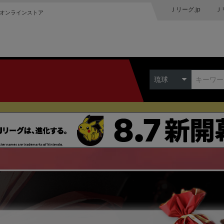
Ｊリーグ.jp
Ｊ
オンラインストア
琉球