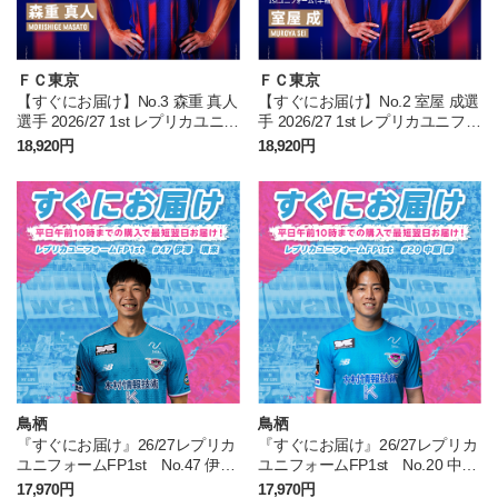
ＦＣ東京
ＦＣ東京
【すぐにお届け】No.3 森重 真人
【すぐにお届け】No.2 室屋 成選
選手 2026/27 1st レプリカユニフ
手 2026/27 1st レプリカユニフォ
ォーム 半袖
ーム 半袖
18,920円
18,920円
鳥栖
鳥栖
『すぐにお届け』26/27レプリカ
『すぐにお届け』26/27レプリカ
ユニフォームFP1st No.47 伊澤
ユニフォームFP1st No.20 中原
璃来
輝
17,970円
17,970円