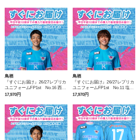
鳥栖
鳥栖
『すぐにお届け』26/27レプリカ
『すぐにお届け』26/27レプリカ
ユニフォームFP1st No.16 西澤
ユニフォームFP1st No.11 塩浜
健太
遼
17,970円
17,970円