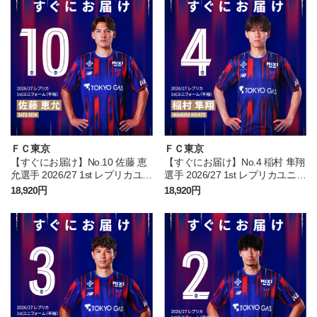
ＦＣ東京
ＦＣ東京
【すぐにお届け】No.10 佐藤 恵
【すぐにお届け】No.4 稲村 隼翔
允選手 2026/27 1st レプリカユニ
選手 2026/27 1st レプリカユニフ
フォーム 半袖
ォーム 半袖
18,920円
18,920円