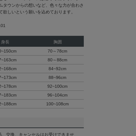
ムタウンからの想いなど、色々な力が合わさ
て欲しいという願いを込めております。
01
身長
胸囲
0~150cm
70～78cm
7~163cm
80～88cm
2~168cm
84~92cm
7~173cm
88~96cm
2~178cm
92~100cm
7~183cm
96~104cm
2~188cm
100~108cm
品、交換、キャンセルはお受けできませ