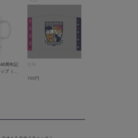
40周年記
絵馬
カップ（テ
崎）
700円