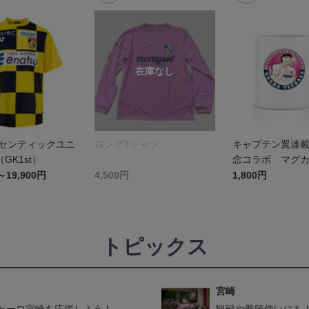
ーセンティックユニ
ロングTシャツ
キャプテン翼連載
GK1st）
念コラボ マグ
ゲバジャーロ宮
～19,900円
4,500円
1,800円
トピックス
宮崎