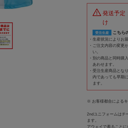
発送予定
け
こちら
受注生産
生産状況によりお
ご注文内容の変更
い。
別の商品と同時購
あわせます。
受注生産商品とな
内であっても早期
ます。
※ お客様都合による
2ndユニフォームは
ます。
アウェイで着ることに