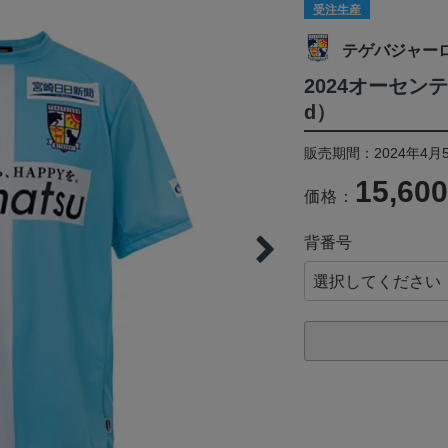
受注生産
テゲバジャー
2024オーセン
d）
販売期間：2024年4月5
15,60
価格：
背番号