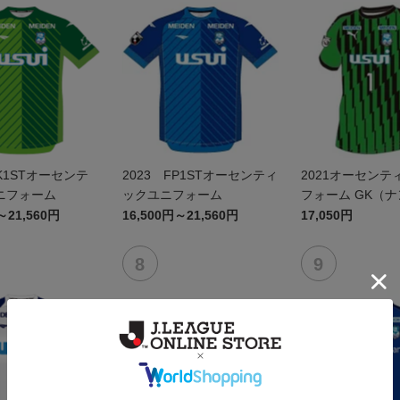
GK1STオーセンテ
2023 FP1STオーセンティ
2021オーセンテ
ニフォーム
ックユニフォーム
フォーム GK（
み）
～21,560円
16,500円～21,560円
17,050円