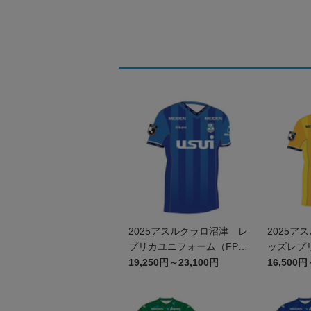
2025アスルクラロ沼津 レ
2025ア
プリカユニフォーム（FP 1
ッズレプ
st）
（GK 1st
19,250円～23,100円
16,500円