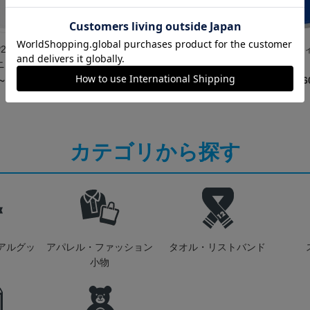
FP2NDオーセンテ
アスルクラロ沼津 3rdユニ
2022オーセンテ
ニフォーム
フォーム ラブライブ！サン
フォーム FP 1st
シャイン!!2023エディショ
～21,560円
18,700円～23,760円
15,400円～20,4
ン(FP)
カテゴリから探す
アルグッ
アパレル・ファッション
タオル・リストバンド
小物