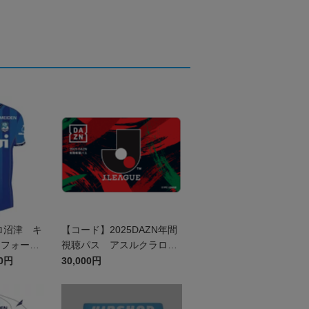
ロ沼津 キ
【コード】2025DAZN年間
ニフォーム
視聴パス アスルクラロ沼
津
50円
30,000円