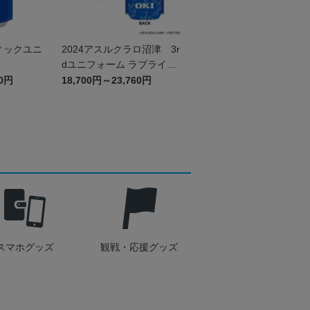
ィックユニ
2024アスルクラロ沼津 3r
dユニフォーム ラブライ
ブ！サンシャイン!!エディ
60円
18,700円～23,760円
ション（FP）
スマホグッズ
観戦・応援グッズ