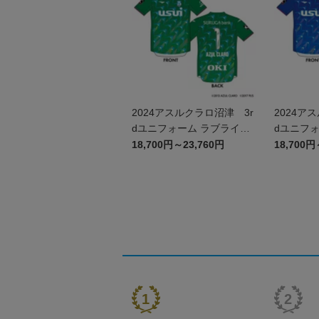
2024アスルクラロ沼津 3r
2024ア
dユニフォーム ラブライ
dユニフォ
ブ！サンシャイン!!エディ
ブ！サンシ
18,700円～23,760円
18,700円
ション（GK）
ション（F