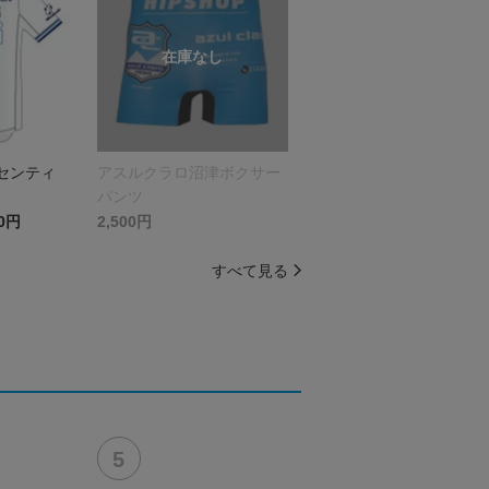
ーセンティ
アスルクラロ沼津ボクサー
ム
パンツ
60円
2,500円
すべて見る