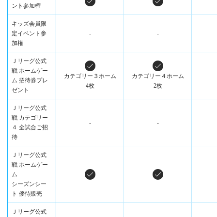
ント参加権
キッズ会員限
定イベント参
-
-
加権
Ｊリーグ公式
戦 ホームゲー
カテゴリー３ホーム
カテゴリー４ホーム
ム 招待券プレ
4枚
2枚
ゼント
Ｊリーグ公式
戦 カテゴリー
-
-
４ 全試合ご招
待
Ｊリーグ公式
戦 ホームゲー
ム
シーズンシー
ト 優待販売
Ｊリーグ公式