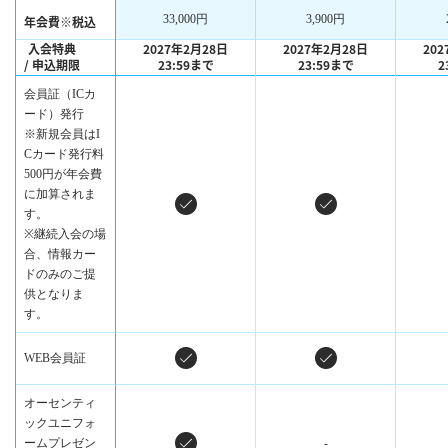
33,000円
3,900円
年会費※税込
入会特典
2027年2月28日
2027年2月28日
20
/ 申込期限
23:59まで
23:59まで
2
会員証（ICカ
ード）発行
※新規会員はI
Cカード発行料
500円が年会費
に加算されま
す。
※継続入会の場
合、情報カー
ドのみのご提
供となりま
す。
WEB会員証
オーセンティ
ックユニフォ
ームプレゼン
-