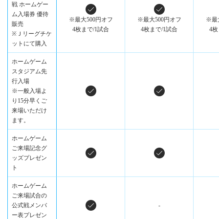
戦 ホームゲー
ム入場券 優待
※最大500円オフ
※最大500円オフ
※最
販売
4枚まで/1試合
4枚まで/1試合
4枚
※Ｊリーグチケ
ットにて購入
ホームゲーム
スタジアム先
行入場
※一般入場よ
り15分早くご
来場いただけ
ます。
ホームゲーム
ご来場記念グ
ッズプレゼン
ト
ホームゲーム
ご来場試合の
公式戦メンバ
-
ー表プレゼン