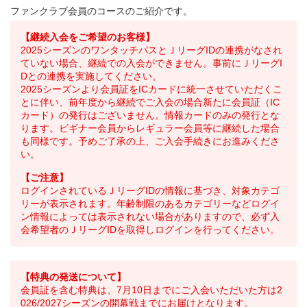
ファンクラブ会員のコースのご紹介です。
【継続入会をご希望のお客様】
2025シーズンのワンタッチパスとＪリーグIDの連携がなされ
ていない場合、継続での入会ができません。事前にＪリーグI
Dとの連携を実施してください。
2025シーズンより会員証をICカードに統一させていただくこ
とに伴い、前年度から継続でご入会の場合新たに会員証（IC
カード）の発行はございません。情報カードのみの発行とな
ります。ビギナー会員からレギュラー会員等に継続した場合
も同様です。予めご了承の上、ご入会手続きにお進みくださ
い。
【ご注意】
ログインされているＪリーグIDの情報に基づき、対象カテゴ
リーが表示されます。年齢制限のあるカテゴリーなどログイ
ン情報によっては表示されない場合がありますので、必ず入
会希望者のＪリーグIDを取得しログインを行ってください。
【特典の発送について】
会員証を含む特典は、7月10日までにご入会いただいた方は2
026/2027シーズンの開幕戦までにお届けとなります。