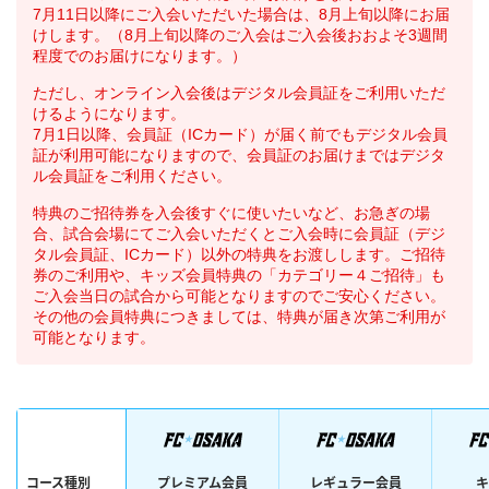
7月11日以降にご入会いただいた場合は、8月上旬以降にお届
けします。（8月上旬以降のご入会はご入会後おおよそ3週間
程度でのお届けになります。）
ただし、オンライン入会後はデジタル会員証をご利用いただ
けるようになります。
7月1日以降、会員証（ICカード）が届く前でもデジタル会員
証が利用可能になりますので、会員証のお届けまではデジタ
ル会員証をご利用ください。
特典のご招待券を入会後すぐに使いたいなど、お急ぎの場
合、試合会場にてご入会いただくとご入会時に会員証（デジ
タル会員証、ICカード）以外の特典をお渡しします。ご招待
券のご利用や、キッズ会員特典の「カテゴリー４ご招待」も
ご入会当日の試合から可能となりますのでご安心ください。
その他の会員特典につきましては、特典が届き次第ご利用が
可能となります。
コース種別
プレミアム会員
レギュラー会員
キ