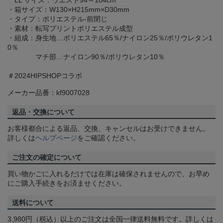
LL サイズ：ウエスト94～104cm
・箱サイズ：W130×H215mm×D30mm
・タイプ：ポリエステル-前閉じ
・素材：転写プリントポリエステル成型
・組成：身生地…ポリエステル65％/ナイロン25％/ポリウレタン1
0％
マチ部…ナイロン90％/ポリウレタン10％
＃2024HIPSHOPコラボ
メーカー品番：kf9007028
返品・交換について
お客様都合による返品、交換、キャンセルはお受けできません。
詳しくは
ヘルプページ
をご確認ください。
ご注文の確定について
買い物かごに入れるだけでは在庫は確保されませんので、お早め
にご購入手続きをお済ませください。
送料について
3,980円（税込）以上のご注文は全国一律送料無料です。詳しくは