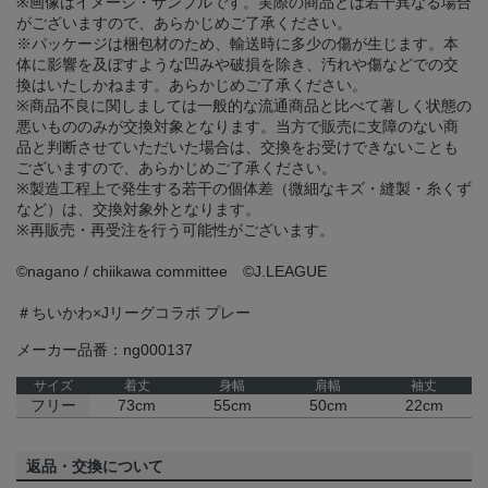
※画像はイメージ・サンプルです。実際の商品とは若干異なる場合
がございますので、あらかじめご了承ください。
※パッケージは梱包材のため、輸送時に多少の傷が生じます。本
体に影響を及ぼすような凹みや破損を除き、汚れや傷などでの交
換はいたしかねます。あらかじめご了承ください。
※商品不良に関しましては一般的な流通商品と比べて著しく状態の
悪いもののみが交換対象となります。当方で販売に支障のない商
品と判断させていただいた場合は、交換をお受けできないことも
ございますので、あらかじめご了承ください。
※製造工程上で発生する若干の個体差（微細なキズ・縫製・糸くず
など）は、交換対象外となります。
※再販売・再受注を行う可能性がございます。
©️nagano / chiikawa committee ©J.LEAGUE
＃ちいかわ×Jリーグコラボ プレー
メーカー品番：ng000137
サイズ
着丈
身幅
肩幅
袖丈
フリー
73cm
55cm
50cm
22cm
返品・交換について