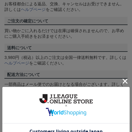
お客様都合による返品、交換、キャンセルはお受けできません。
詳しくは
ヘルプページ
をご確認ください。
ご注文の確定について
買い物かごに入れるだけでは在庫は確保されませんので、お早め
にご購入手続きをお済ませください。
送料について
3,980円（税込）以上のご注文は全国一律送料無料です。詳しくは
ヘルプページ
をご確認ください。
配送方法について
一部商品はメール便でのお届けとなる場合がございます。詳しく
は
ヘルプページ
をご確認ください。
商品について
【カラーについて】
商品画像は、お使いのパソコンのモニターおよびスマートフォン
のメーカー・機種・画面設定等により、実際の商品の色と異なっ
て見える場合がございます。あらかじめご了承ください。