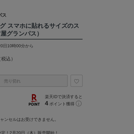
パス
ーグ スマホに貼れるサイズのス
古屋グランパス）
20日10時00分から
（税込）
売り切れ
楽天IDで決済すると
4
ポイント獲得
キャンセルはお受けできません。
定！2月20日（木）販売開始！