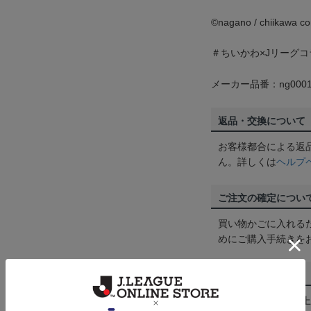
©️nagano / chiikawa
＃ちいかわ×Jリーグコ
メーカー品番：ng0001
返品・交換について
お客様都合による返
ん。詳しくは
ヘルプ
ご注文の確定につい
買い物かごに入れる
めにご購入手続きを
送料について
3,980円（税込）