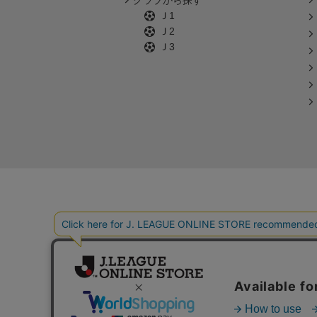
クラブから探す
Ｊ1
Ｊ2
Ｊ3