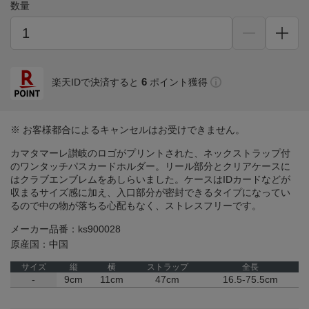
数量
6
楽天IDで決済すると
ポイント獲得
※ お客様都合によるキャンセルはお受けできません。
カマタマーレ讃岐のロゴがプリントされた、ネックストラップ付
のワンタッチパスカードホルダー。リール部分とクリアケースに
はクラブエンブレムをあしらいました。ケースはIDカードなどが
収まるサイズ感に加え、入口部分が密封できるタイプになってい
るので中の物が落ちる心配もなく、ストレスフリーです。
メーカー品番：ks900028
原産国：中国
サイズ
縦
横
ストラップ
全長
-
9cm
11cm
47cm
16.5-75.5cm