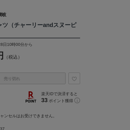
讃岐
ャツ（チャーリーandスヌーピ
28日10時00分から
円
（税込）
売り切れ
楽天IDで決済すると
33
ポイント獲得
キャンセルはお受けできません。
37