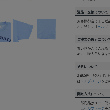
返品・交換について
お客様都合による返
ん。詳しくは
ヘルプ
ご注文の確定につい
買い物かごに入れる
めにご購入手続きを
送料について
3,980円（税込）
は
ヘルプページ
をご
配送方法について
一部商品はメール便
くは
ヘルプページ
を