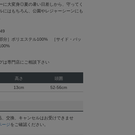
ーに大変身◎夏の暑い日差しから、守ってく
ルにはもちろん、公園やレジャーシーンにも
。
49
部分］ポリエステル100% ［サイド・バッ
00%
グは専門店にご相談下さい
高さ
頭囲
13cm
52-56cm
品、交換、キャンセルはお受けできませ
ページ
をご確認ください。