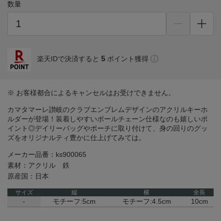
数量
5
楽天IDで決済すると
ポイント獲得
※ お客様都合によるキャンセルはお受けできません。
カマタマーレ讃岐のクラブエンブレムデザインのアクリルキーホ
ルダーが登場！装着しやすいボールチェーン仕様なのも嬉しいポ
イント◎デイリーバッグやポーチに取り付けて、身の回りのグッ
ズをオリジナルティ豊かに仕上げてみては。
メーカー品番：ks900065
素材：アクリル 鉄
原産国：日本
サイズ
縦
横
全長
-
モチーフ:5cm
モチーフ:4.5cm
10cm