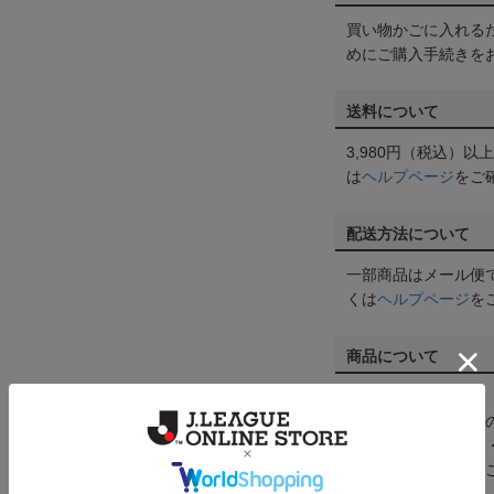
買い物かごに入れる
めにご購入手続きを
送料について
3,980円（税込）
は
ヘルプページ
をご
配送方法について
一部商品はメール便
くは
ヘルプページ
を
商品について
【カラーについて】
商品画像は、お使い
ンのメーカー・機種
なって見える場合が