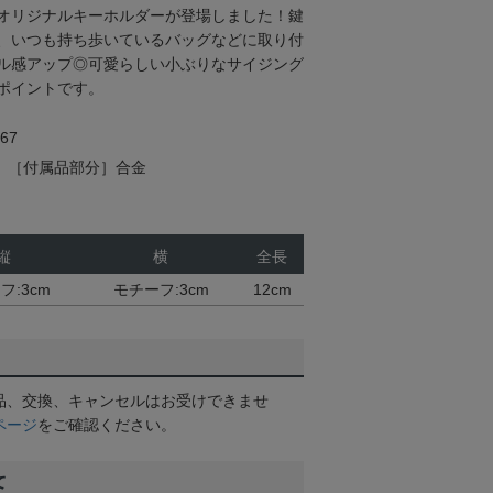
オリジナルキーホルダーが登場しました！鍵
、いつも持ち歩いているバッグなどに取り付
ル感アップ◎可愛らしい小ぶりなサイジング
ポイントです。
67
樹脂 ［付属品部分］合金
縦
横
全長
フ:3cm
モチーフ:3cm
12cm
品、交換、キャンセルはお受けできませ
ページ
をご確認ください。
て