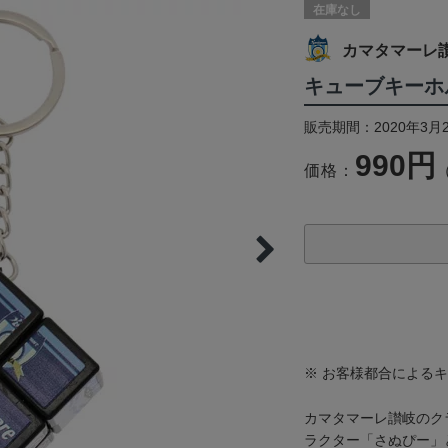
在庫なし
カマタマーレ
キューブキーホ
販売期間：2020年3月
990円
価格：
※ お客様都合による
カマタマーレ讃岐のク
ラクター「さぬぴー」