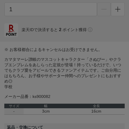
2
楽天IDで決済すると
ポイント獲得
※ お客様都合によるキャンセルはお受けできません。
カマタマーレ讃岐のマスコットキャラクター「さぬぴー」やクラ
ブエンブレムをあしらった定規が登場！持っているだけで、いつ
でもクラブ愛をアピールできるファンアイテムです。ご自分用に
はもちろん、お子様やサポーター仲間へのプレゼントにもおすす
め◎
学校
メーカー品番：ks900082
サイズ
幅
全長
-
3cm
16cm
返品・交換について