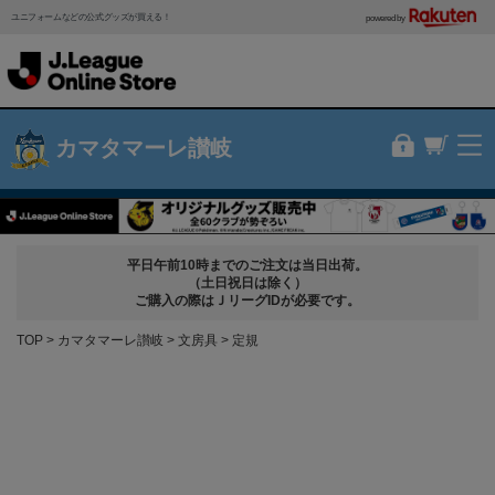
ユニフォームなどの公式グッズが買える！
powered by
カマタマーレ讃岐
平日午前10時までのご注文は当日出荷。
（土日祝日は除く）
ご購入の際はＪリーグIDが必要です。
TOP
カマタマーレ讃岐
文房具
定規