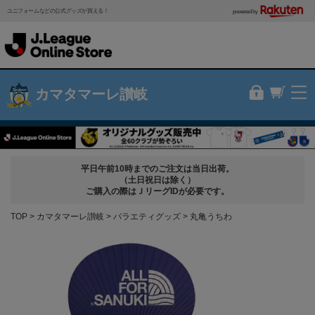
ユニフォームなどの公式グッズが買える！
powered by
カマタマーレ讃岐
平日午前10時までのご注文は当日出荷。
（土日祝日は除く）
ご購入の際はＪリーグIDが必要です。
TOP
カマタマーレ讃岐
バラエティグッズ
丸亀うちわ