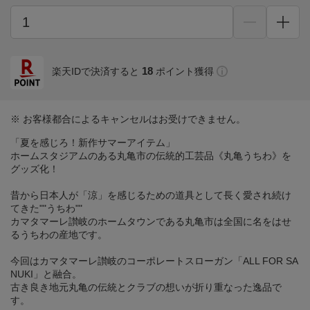
18
楽天IDで決済すると
ポイント獲得
※ お客様都合によるキャンセルはお受けできません。
「夏を感じろ！新作サマーアイテム」
ホームスタジアムのある丸亀市の伝統的工芸品《丸亀うちわ》を
グッズ化！
昔から日本人が「涼」を感じるための道具として長く愛され続け
てきた""うちわ""
カマタマーレ讃岐のホームタウンである丸亀市は全国に名をはせ
るうちわの産地です。
今回はカマタマーレ讃岐のコーポレートスローガン「ALL FOR SA
NUKI」と融合。
古き良き地元丸亀の伝統とクラブの想いが折り重なった逸品で
す。