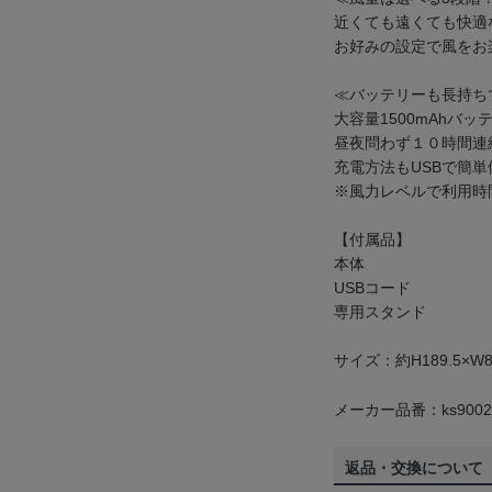
近くても遠くても快適
お好みの設定で風をお
≪バッテリーも長持ち
大容量1500mAhバ
昼夜問わず１０時間連
充電方法もUSBで簡単
※風力レベルで利用時
【付属品】
本体
USBコード
専用スタンド
サイズ：約H189.5×W8
メーカー品番：ks9002
返品・交換について