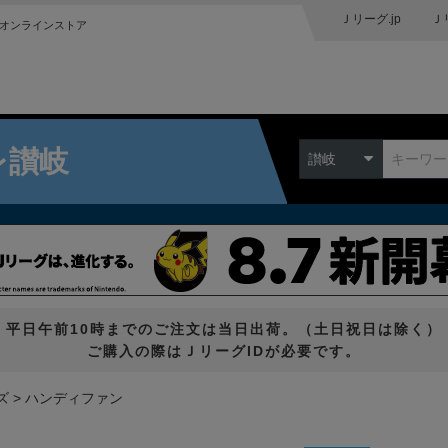
Ｊリーグ.jp
Ｊ
オンラインストア
レ讃岐
讃岐
平日午前10時までのご注文は当日出荷。（土日祝日は除く）
ご購入の際はＪリーグIDが必要です。
ズ
ハンディファン