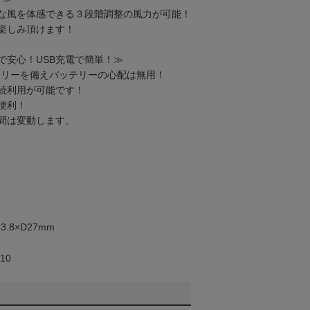
な風を体感できる３段階調整の風力が可能！
楽しみ頂けます！
で安心！USB充電で簡単！≫
ッテリーを備えバッテリーの心配は無用！
続利用が可能です！
便利！
間は変動します。
3.8×D27mm
10