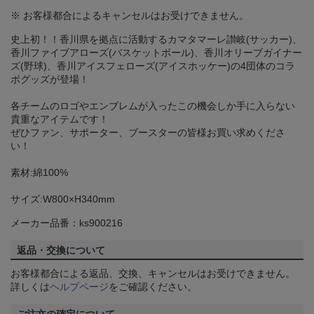
※ お客様都合によるキャンセルはお受けできません。
史上初！！香川県を拠点に活動するカマタマーレ讃岐(サッカー)、
香川ファイブアローズ(バスケットボール)、香川オリーブガイナー
ズ(野球)、香川アイスフェローズ(アイスホッケー)の4団体のコラ
ボグッズが登場！
各チームのロゴやエンブレムが入ったこの機会しか手に入らない
貴重なアイテムです！
ぜひファン、サポーター、ブースターの皆様お買い求めくださ
い！
素材:綿100%
サイズ:W800×H340mm
メーカー品番：ks900216
返品・交換について
お客様都合による返品、交換、キャンセルはお受けできません。
詳しくは
ヘルプページ
をご確認ください。