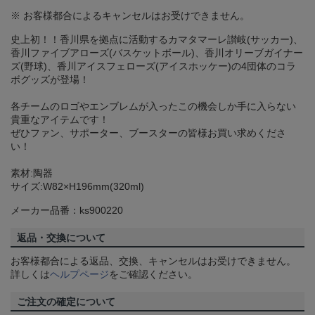
※ お客様都合によるキャンセルはお受けできません。
史上初！！香川県を拠点に活動するカマタマーレ讃岐(サッカー)、
香川ファイブアローズ(バスケットボール)、香川オリーブガイナー
ズ(野球)、香川アイスフェローズ(アイスホッケー)の4団体のコラ
ボグッズが登場！
各チームのロゴやエンブレムが入ったこの機会しか手に入らない
貴重なアイテムです！
ぜひファン、サポーター、ブースターの皆様お買い求めくださ
い！
素材:陶器
サイズ:W82×H196mm(320ml)
メーカー品番：ks900220
返品・交換について
お客様都合による返品、交換、キャンセルはお受けできません。
詳しくは
ヘルプページ
をご確認ください。
ご注文の確定について