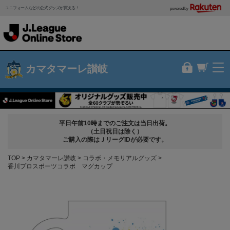
ユニフォームなどの公式グッズが買える！
powered by
カマタマーレ讃岐
平日午前10時までのご注文は当日出荷。
（土日祝日は除く）
ご購入の際はＪリーグIDが必要です。
TOP
カマタマーレ讃岐
コラボ・メモリアルグッズ
香川プロスポーツコラボ マグカップ