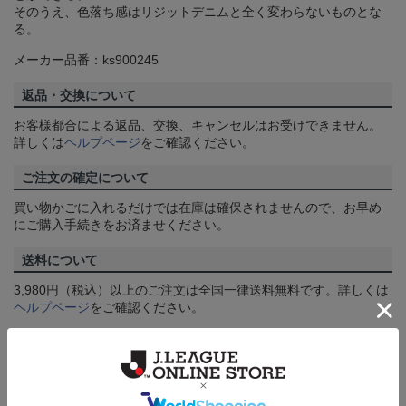
そのうえ、色落ち感はリジットデニムと全く変わらないものとな
る。
メーカー品番：ks900245
返品・交換について
お客様都合による返品、交換、キャンセルはお受けできません。
詳しくは
ヘルプページ
をご確認ください。
ご注文の確定について
買い物かごに入れるだけでは在庫は確保されませんので、お早め
にご購入手続きをお済ませください。
送料について
3,980円（税込）以上のご注文は全国一律送料無料です。詳しくは
ヘルプページ
をご確認ください。
配送方法について
一部商品はメール便でのお届けとなる場合がございます。詳しく
は
ヘルプページ
をご確認ください。