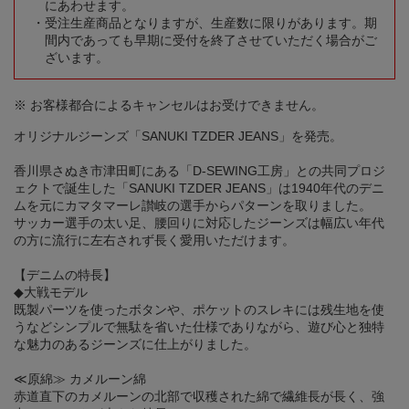
にあわせます。
受注生産商品となりますが、生産数に限りがあります。期
間内であっても早期に受付を終了させていただく場合がご
ざいます。
※ お客様都合によるキャンセルはお受けできません。
オリジナルジーンズ「SANUKI TZDER JEANS」を発売。
香川県さぬき市津田町にある「D-SEWING工房」との共同プロジ
ェクトで誕生した「SANUKI TZDER JEANS」は1940年代のデニ
ムを元にカマタマーレ讃岐の選手からパターンを取りました。
サッカー選手の太い足、腰回りに対応したジーンズは幅広い年代
の方に流行に左右されず長く愛用いただけます。
【デニムの特長】
◆大戦モデル
既製パーツを使ったボタンや、ポケットのスレキには残生地を使
うなどシンプルで無駄を省いた仕様でありながら、遊び心と独特
な魅力のあるジーンズに仕上がりました。
≪原綿≫ カメルーン綿
赤道直下のカメルーンの北部で収穫された綿で繊維長が長く、強