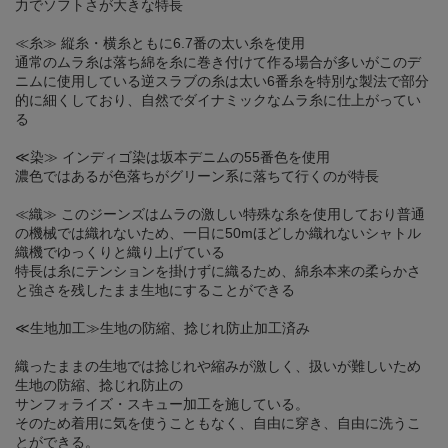
力でソフトさが大きな特長
≪糸≫ 縦糸・横糸ともに6.7番の太い糸を使用
通常のムラ糸は落ち綿を糸に巻き付けて作る場合が多いがこのデ
ニムに使用している逆スラブの糸は太い6番糸を特別な製法で部分
的に細くしており、自然でダイナミックなムラ糸に仕上がってい
る
≪染≫ インディゴ染は坂本デニムの55番色を使用
濃色ではあるが色落ちがグリーン系に落ちて行くのが特長
≪織≫ このジーンズはムラの激しい特殊な糸を使用しており普通
の機械では織れないため、一日に50mほどしか織れないシャトル
織機でゆっくりと織り上げている
特長は糸にテンションを掛けずに織るため、綿糸本来の柔らかさ
と強さを残したまま生地にすることができる
≪生地加工≫生地の防縮、捻じれ防止加工済み
織ったままの生地では捻じれや縮みが激しく、扱いが難しいため
生地の防縮、捻じれ防止の
サンフォライズ・スキュー加工を施している。
そのため着用に気を使うこともなく、自由に穿き、自由に洗うこ
とができる。