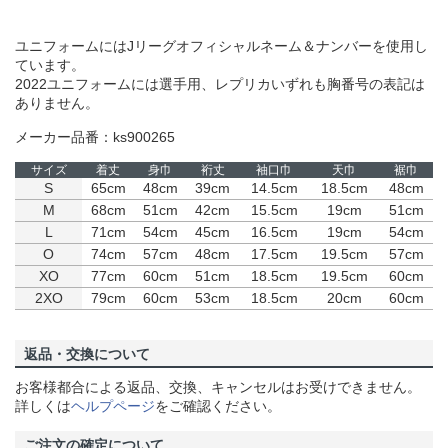
ユニフォームにはJリーグオフィシャルネーム＆ナンバーを使用し
ています。
2022ユニフォームには選手用、レプリカいずれも胸番号の表記は
ありません。
メーカー品番：ks900265
サイズ
着丈
身巾
裄丈
袖口巾
天巾
裾巾
S
65cm
48cm
39cm
14.5cm
18.5cm
48cm
M
68cm
51cm
42cm
15.5cm
19cm
51cm
L
71cm
54cm
45cm
16.5cm
19cm
54cm
O
74cm
57cm
48cm
17.5cm
19.5cm
57cm
XO
77cm
60cm
51cm
18.5cm
19.5cm
60cm
2XO
79cm
60cm
53cm
18.5cm
20cm
60cm
返品・交換について
お客様都合による返品、交換、キャンセルはお受けできません。
詳しくは
ヘルプページ
をご確認ください。
ご注文の確定について