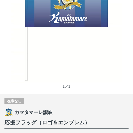
1／1
在庫なし
カマタマーレ讃岐
応援フラッグ（ロゴ＆エンブレム）