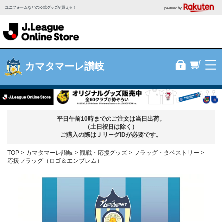
ユニフォームなどの公式グッズが買える！
powered by
カマタマーレ讃岐
平日午前10時までのご注文は当日出荷。
（土日祝日は除く）
ご購入の際はＪリーグIDが必要です。
TOP
カマタマーレ讃岐
観戦・応援グッズ
フラッグ・タペストリー
応援フラッグ（ロゴ＆エンブレム）