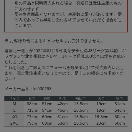
別の商品と同時購入される場合、発送日は受注生産のもの
にあわせます。
受注生産商品となりますが、生産数に限りがあります。期
間内であっても早期に受付を終了させていただく場合がご
ざいます。
※ お客様都合によるキャンセルはお受けできません。
遠藤元一選手が2022年6月26日 明治安田生命J3リーグ第14節 ギ
ラヴァンツ北九州戦において、Jリーグ通算100試合出場を達成い
たしました。
これを記念して限定ユニフォームを数量限定にて受注販売いたし
ます。完全受注生産となりますので、是非この機会にお求めくだ
さい！
メーカー品番：ks900293
サイズ
着丈
身巾
裄丈
袖口巾
天巾
裾巾
M
68cm
51cm
42cm
15.5cm
19cm
51cm
L
71cm
54cm
45cm
16.5cm
19cm
54cm
XO
77cm
60cm
51cm
18.5cm
19.5cm
60cm
2XO
79cm
60cm
53cm
18.5cm
20cm
60cm