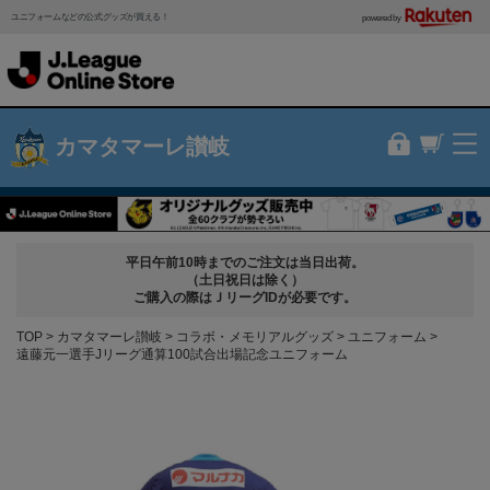
ユニフォームなどの公式グッズが買える！
powered by
カマタマーレ讃岐
平日午前10時までのご注文は当日出荷。
（土日祝日は除く）
ご購入の際はＪリーグIDが必要です。
TOP
カマタマーレ讃岐
コラボ・メモリアルグッズ
ユニフォーム
遠藤元一選手Jリーグ通算100試合出場記念ユニフォーム