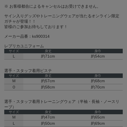
※ お客様都合によるキャンセルはお受けできません。
サイン入りグッズやトレーニングウェアが当たるオンライン限定
ガチャが登場！！
皆様のご参加お待ちしております！
メーカー品番：ks900314
レプリカユニフォーム
サイズ
身丈
身巾
L
約71cm
約54cm
選手・スタッフ着用ピステ
サイズ
身丈
身巾
Ｍ
約57cm
約68cm
Ｏ
約58cm
約70cm
選手・スタッフ着用トレーニングウェア（半袖・長袖・ノースリ
ーブ）
サイズ
身丈
身巾
Ｍ
約47cm
約65cm
Ｌ
約50cm
約69cm