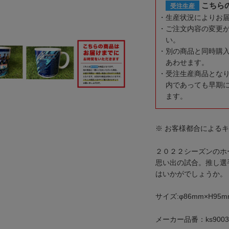
こちら
受注生産
生産状況によりお
ご注文内容の変更
い。
別の商品と同時購
あわせます。
受注生産商品とな
内であっても早期
ます。
※ お客様都合による
２０２２シーズンのホ
思い出の試合。推し選
はいかがでしょうか。
サイズ:φ86mm×H95m
メーカー品番：ks9003