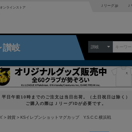
Ｊリーグ.jp
Ｊ
オンラインストア
レ讃岐
讃岐
平日午前10時までのご注文は当日出荷。（土日祝日は除く）
ご購入の際はＪリーグIDが必要です。
ズ
雑貨
KSイレブンショットマグカップ Y.S.C.C.横浜戦