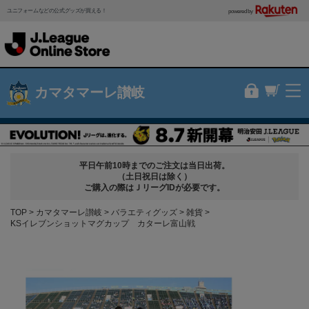
ユニフォームなどの公式グッズが買える！
powered by
カマタマーレ讃岐
平日午前10時までのご注文は当日出荷。
（土日祝日は除く）
ご購入の際はＪリーグIDが必要です。
TOP
カマタマーレ讃岐
バラエティグッズ
雑貨
KSイレブンショットマグカップ カターレ富山戦