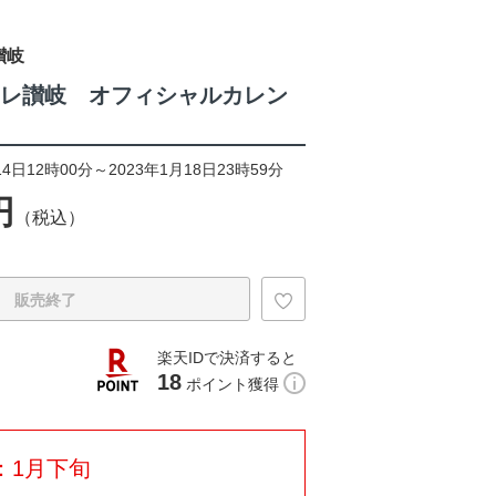
讃岐
マーレ讃岐 オフィシャルカレン
4日12時00分～2023年1月18日23時59分
円
（税込）
販売終了
楽天IDで決済すると
18
ポイント獲得
：1月下旬