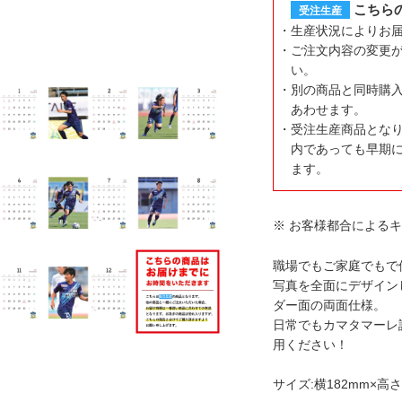
こちら
受注生産
生産状況によりお
ご注文内容の変更
い。
別の商品と同時購
あわせます。
受注生産商品とな
内であっても早期
ます。
※ お客様都合による
職場でもご家庭でもで
写真を全面にデザイン
ダー面の両面仕様。
日常でもカマタマーレ
用ください！
サイズ:横182mm×高さ