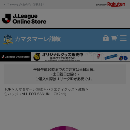
ユニフォームなどの公式グッズが買える！
powered by
カマタマーレ讃岐
平日午前10時までのご注文は当日出荷。
（土日祝日は除く）
ご購入の際はＪリーグIDが必要です。
TOP
カマタマーレ讃岐
バラエティグッズ
雑貨
缶バッジ（ALL FOR SANUKI・GK2nd）