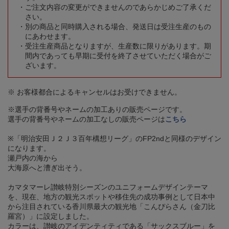
ご注文内容の変更ができませんのであらかじめご了承くだ
さい。
別の商品と同時購入される場合、発送日は受注生産のもの
にあわせます。
受注生産商品となりますが、生産数に限りがあります。期
間内であっても早期に受付を終了させていただく場合がご
ざいます。
※ お客様都合によるキャンセルはお受けできません。
※選手の背番号やネームの加工ありの販売ページです。
選手の背番号やネームの加工なしの販売ページは
こちら
※「明治安田Ｊ２Ｊ３百年構想リーグ」のFP2ndと同様のデザイン
になります。
瀬戸内の海から
大海原へと漕ぎ出そう。
カマタマーレ讃岐特別シーズンのユニフォームデザインテーマ
を、現在、地方の観光スポットや移住先の成功事例として日本中
から注目されている香川県最大の観光地「こんぴらさん（金刀比
羅宮）」に設定しました。
カラーは、讃岐のアイデンティティである「サックスブルー」を