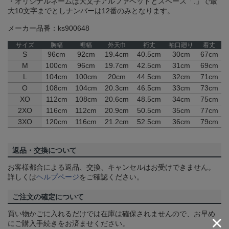
・オリジナルネームは大文字アルファベットとスペース「.」で最
大10文字までとしナンバーは12番のみとなります。
メーカー品番：ks900648
サイズ
胸幅
裾幅
外天巾
裄丈
袖口廻り
着丈
S
96cm
92cm
19.4cm
40.5cm
30cm
67cm
M
100cm
96cm
19.7cm
42.5cm
31cm
69cm
L
104cm
100cm
20cm
44.5cm
32cm
71cm
O
108cm
104cm
20.3cm
46.5cm
33cm
73cm
XO
112cm
108cm
20.6cm
48.5cm
34cm
75cm
2XO
116cm
112cm
20.9cm
50.5cm
35cm
77cm
3XO
120cm
116cm
21.2cm
52.5cm
36cm
79cm
返品・交換について
お客様都合による返品、交換、キャンセルはお受けできません。
詳しくは
ヘルプページ
をご確認ください。
ご注文の確定について
買い物かごに入れるだけでは在庫は確保されませんので、お早め
にご購入手続きをお済ませください。