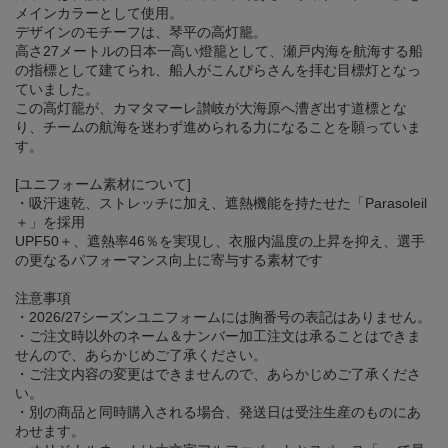
メインカラーとして使用。
デザインのモチーフは、琴平の高灯籠。
高さ27メートルの日本一高い燈籠として、瀬戸内海を航海する船
の指標として建てられ、船人がこんぴらさんを拝む目標灯となっ
ていました。
この高灯籠が、カマタマーレ讃岐が大海原へ漕ぎ出す道標とな
り、チームの航海を迷わず進められる力になることを願っていま
す。
[ユニフォーム素材について]
・吸汗速乾、ストレッチに加え、遮熱機能を持たせた「Parasoleil
＋」を採用
UPF50＋、遮熱率46％を実現し、衣服内温度の上昇を抑え、選手
の更なるパフォーマンス向上に寄与する素材です
注意事項
・2026/27シーズンユニフォームには胸番号の表記はありません。
・ご注文時以外のネーム＆ナンバー加工注文は承ることはできま
せんので、あらかじめご了承ください。
・ご注文内容の変更はできませんので、あらかじめご了承くださ
い。
・別の商品と同時購入される場合、発送日は受注生産のものにあ
わせます。