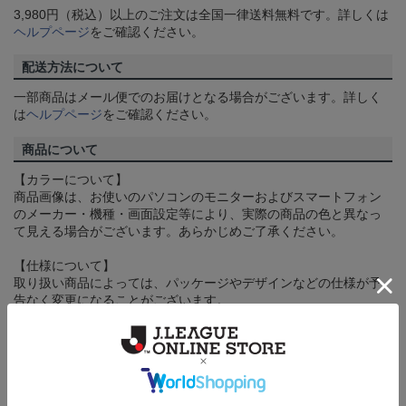
3,980円（税込）以上のご注文は全国一律送料無料です。詳しくは
ヘルプページ
をご確認ください。
配送方法について
一部商品はメール便でのお届けとなる場合がございます。詳しく
は
ヘルプページ
をご確認ください。
商品について
【カラーについて】
商品画像は、お使いのパソコンのモニターおよびスマートフォン
のメーカー・機種・画面設定等により、実際の商品の色と異なっ
て見える場合がございます。あらかじめご了承ください。
【仕様について】
取り扱い商品によっては、パッケージやデザインなどの仕様が予
告なく変更になることがございます。
その他
決済について
ギフト対応について