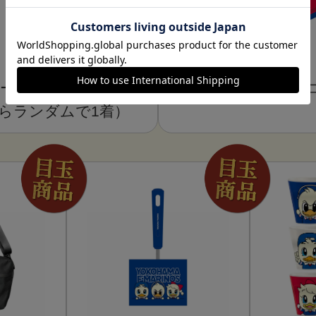
ーム（1st/2nd/スペ
折りたたみ
らランダムで1着）