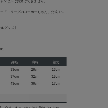
キャンセルはお受けできません。
ター「Ｊリーグのコーホーちゃん」公式Ｔシ
ナルグッズ】
81
身幅
肩幅
袖丈
33cm
28cm
13cm
37cm
32cm
15cm
43cm
38cm
17cm
品、交換、キャンセルはお受けできませ