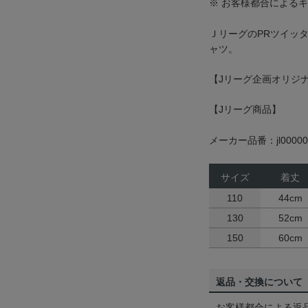
※ お客様都合による
ＪリーグのPRツイッ
ャツ。
【Jリーグ企画オリジ
【Jリーグ商品】
メーカー品番：jl00000
サイズ
着丈
110
44cm
130
52cm
150
60cm
返品・交換について
お客様都合による返