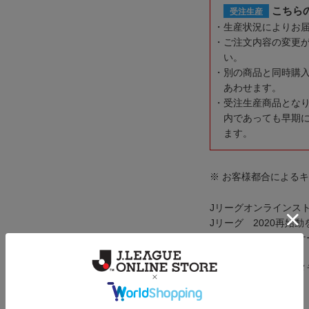
こちら
受注生産
生産状況によりお
ご注文内容の変更
い。
別の商品と同時購
あわせます。
受注生産商品とな
内であっても早期
ます。
※ お客様都合による
Jリーグオンラインス
Jリーグ 2020再始
ムが集結したスマホケ
※機種毎によってカメ
若干異なります