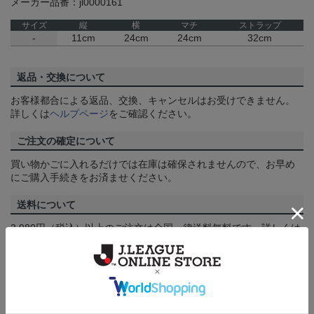
メーカー品番：jl0000161
サイズ
縦
横
マチ
ストラップ
-
11cm
24cm
24cm
32cm
返品・交換について
お客様都合による返品、交換、キャンセルはお受けできません。
詳しくは
ヘルプページ
をご確認ください。
ご注文の確定について
買い物かごに入れるだけでは在庫は確保されませんので、お早め
にご購入手続きをお済ませください。
送料について
3,980円（税込）以上のご注文は全国一律送料無料です。詳しくは
ヘルプページ
をご確認ください。
配送方法について
一部商品はメール便でのお届けとなる場合がございます。詳しく
は
ヘルプページ
をご確認ください。