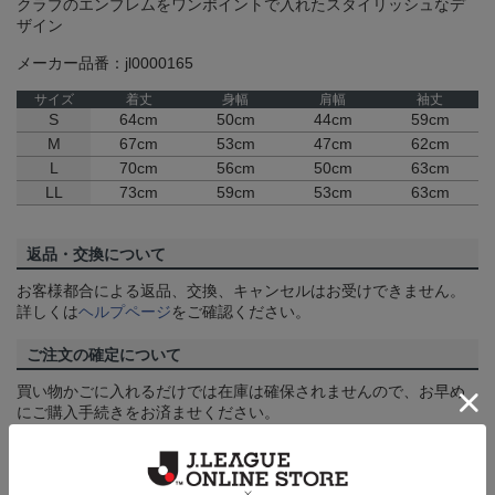
クラブのエンブレムをワンポイントで入れたスタイリッシュなデ
ザイン
メーカー品番：jl0000165
サイズ
着丈
身幅
肩幅
袖丈
S
64cm
50cm
44cm
59cm
M
67cm
53cm
47cm
62cm
L
70cm
56cm
50cm
63cm
LL
73cm
59cm
53cm
63cm
返品・交換について
お客様都合による返品、交換、キャンセルはお受けできません。
詳しくは
ヘルプページ
をご確認ください。
ご注文の確定について
買い物かごに入れるだけでは在庫は確保されませんので、お早め
にご購入手続きをお済ませください。
送料について
3,980円（税込）以上のご注文は全国一律送料無料です。詳しくは