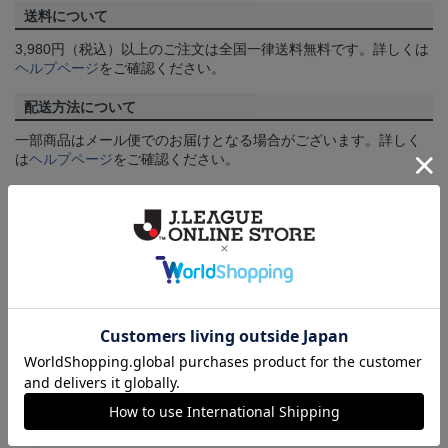
送料について
3,980円（税込）以上のご注文は全国一律送料無料です。詳しくは
ヘルプページ
をご確認ください。
配送方法について
一部商品はメール便でのお届けとなる場合がございます。詳しく
は
ヘルプページ
をご確認ください。
商品について
【カラーについて】
商品画像は、お使いのパソコンのモニターおよびスマートフォン
のメーカー・機種・画面設定等により、実際の商品の色と異なっ
て見える場合がございます。あらかじめご了承ください。
【仕様について】
取り扱い商品によっては、パッケージやデザインなどの仕様が予
告なく変更になることがございます。
その他
決済について