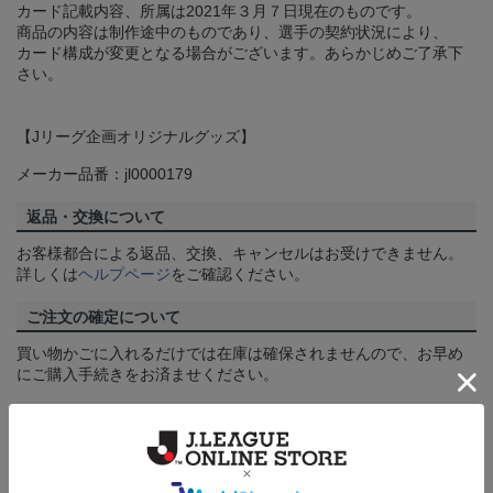
カード記載内容、所属は2021年３月７日現在のものです。
商品の内容は制作途中のものであり、選手の契約状況により、
カード構成が変更となる場合がございます。あらかじめご了承下
さい。
【Jリーグ企画オリジナルグッズ】
メーカー品番：jl0000179
返品・交換について
お客様都合による返品、交換、キャンセルはお受けできません。
詳しくは
ヘルプページ
をご確認ください。
ご注文の確定について
買い物かごに入れるだけでは在庫は確保されませんので、お早め
にご購入手続きをお済ませください。
送料について
3,980円（税込）以上のご注文は全国一律送料無料です。詳しくは
ヘルプページ
をご確認ください。