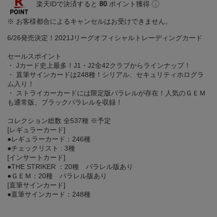
80
楽天IDで決済すると
ポイント獲得
※ お客様都合によるキャンセルはお受けできません。
6/26発売決定！2021Jリーグオフィシャルトレーディングカード
セールスポイント
・ Jカード史上最多！J1・J2全42クラブからラインナップ！
・ 直筆サインカードは248種！シリアル、セキュリティホログラ
ム入り！
・ ストライカーカードには限定版パラレルが存在！人気のＧＥＭ
も通常版、ブラックパラレルを収録！
コレクション総数 全537種 ※予定
[レギュラーカード]
●レギュラーカード：246種
●チェックリスト : 3種
[インサートカード]
●THE STRIKER ：20種 パラレル版あり
●ＧＥＭ：20種 パラレル版あり
[直筆サインカード]
●直筆サインカード：248種