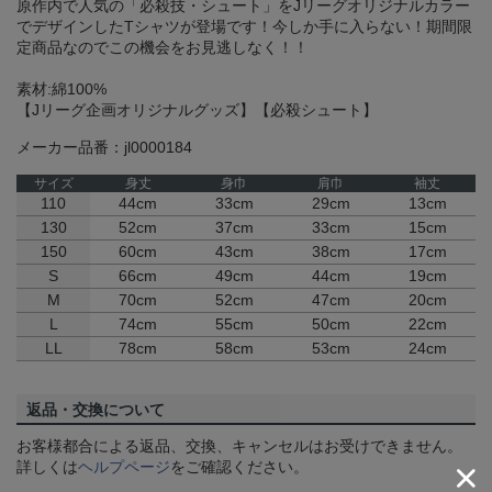
原作内で人気の「必殺技・シュート」をJリーグオリジナルカラー
でデザインしたTシャツが登場です！今しか手に入らない！期間限
定商品なのでこの機会をお見逃しなく！！
素材:綿100%
【Jリーグ企画オリジナルグッズ】【必殺シュート】
メーカー品番：jl0000184
サイズ
身丈
身巾
肩巾
袖丈
110
44cm
33cm
29cm
13cm
130
52cm
37cm
33cm
15cm
150
60cm
43cm
38cm
17cm
S
66cm
49cm
44cm
19cm
M
70cm
52cm
47cm
20cm
L
74cm
55cm
50cm
22cm
LL
78cm
58cm
53cm
24cm
返品・交換について
お客様都合による返品、交換、キャンセルはお受けできません。
詳しくは
ヘルプページ
をご確認ください。