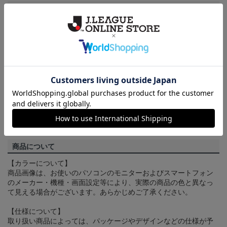
ご注文の確定について
買い物かごに入れるだけでは在庫は確保されませんので、お早め
にご購入手続きをお済ませください。
送料について
3,980円（税込）以上のご注文は全国一律送料無料です。詳しくは
ヘルプページ
をご確認ください。
配送方法について
一部商品はメール便でのお届けとなる場合がございます。詳しく
は
ヘルプページ
をご確認ください。
商品について
【カラーについて】
商品画像は、お使いのパソコンのモニターおよびスマートフォン
のメーカー・機種・画面設定等により、実際の商品の色と異なっ
て見える場合がございます。あらかじめご了承ください。
【仕様について】
取り扱い商品によっては、パッケージやデザインなどの仕様が予