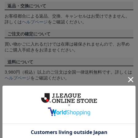
返品・交換について
お客様都合による返品、交換、キャンセルはお受けできません。
詳しくは
ヘルプページ
をご確認ください。
ご注文の確定について
買い物かごに入れるだけでは在庫は確保されませんので、お早め
にご購入手続きをお済ませください。
送料について
3,980円（税込）以上のご注文は全国一律送料無料です。詳しくは
ヘルプページ
をご確認ください。
配送方法について
一部商品はメール便でのお届けとなる場合がございます。詳しく
は
ヘルプページ
をご確認ください。
商品について
【カラーについて】
商品画像は、お使いのパソコンのモニターおよびスマートフォン