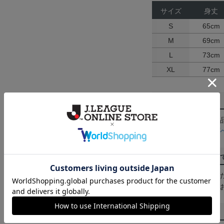
サイズ
身丈
S
65cm
M
69cm
L
73cm
XL
77cm
返品・交換について
お客様都合による返
ん。詳しくは
ヘルプ
ご注文の確定につい
買い物かごに入れる
めにご購入手続きを
送料について