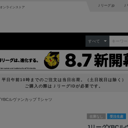
Ｊリーグ.jp
Ｊ
オンラインストア
すべて
平日午前10時までのご注文は当日出荷。（土日祝日は除く）
ご購入の際はＪリーグIDが必要です。
グYBCルヴァンカップ Tシャツ
在庫なし
受注生産
JリーグYBCル