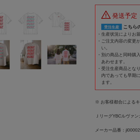
発送予定
こちら
受注生産
生産状況によりお
ご注文内容の変更
い。
別の商品と同時購
あわせます。
受注生産商品とな
内であっても早期
ます。
※ お客様都合による
ＪリーグYBCルヴァ
メーカー品番：jl00002