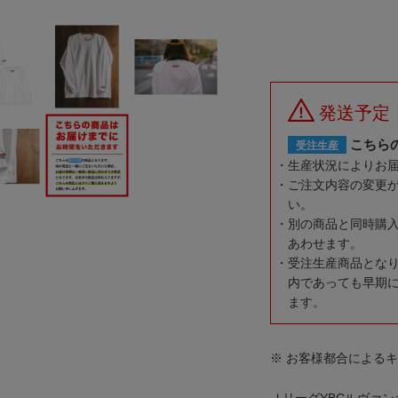
発送予定
こちら
受注生産
生産状況によりお
ご注文内容の変更
い。
別の商品と同時購
あわせます。
受注生産商品とな
内であっても早期
ます。
※ お客様都合による