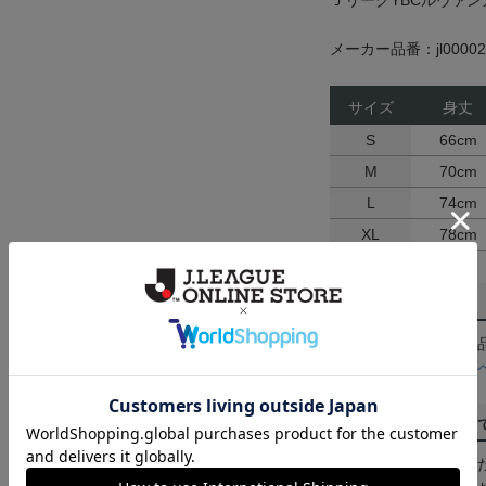
ＪリーグYBCルヴァ
メーカー品番：jl00002
サイズ
身丈
S
66cm
M
70cm
L
74cm
XL
78cm
返品・交換について
お客様都合による返
ん。詳しくは
ヘルプ
ご注文の確定につい
買い物かごに入れる