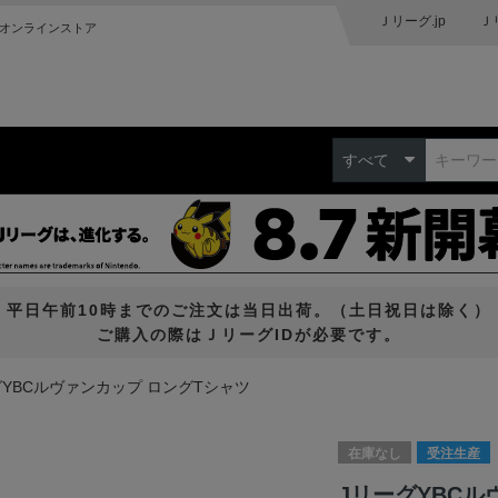
Ｊリーグ.jp
Ｊ
オンラインストア
すべて
平日午前10時までのご注文は当日出荷。（土日祝日は除く）
ご購入の際はＪリーグIDが必要です。
グYBCルヴァンカップ ロングTシャツ
在庫なし
受注生産
JリーグYBCル