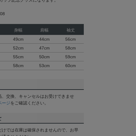
ンカップ記念グッズになります。
08
身幅
肩幅
袖丈
49cm
44cm
56cm
52cm
47cm
58cm
55cm
50cm
59cm
58cm
53cm
60cm
品、交換、キャンセルはお受けできませ
ページ
をご確認ください。
て
だけでは在庫は確保されませんので、お早